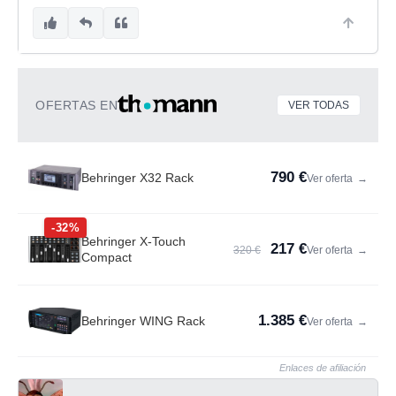
OFERTAS EN
VER TODAS
790 €
Behringer X32 Rack
Ver oferta
→
-32%
Behringer X-Touch
217 €
320 €
Ver oferta
→
Compact
1.385 €
Behringer WING Rack
Ver oferta
→
Enlaces de afiliación