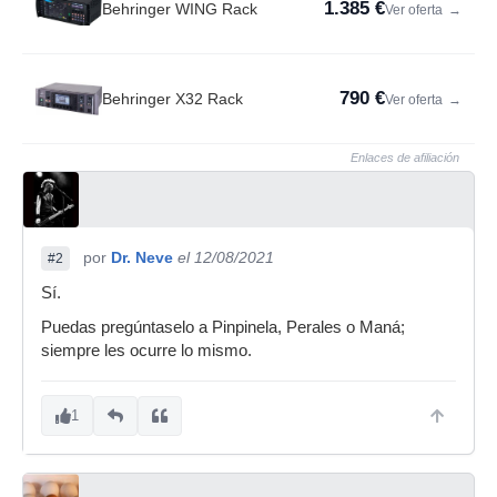
1.385 €
Behringer WING Rack
Ver oferta
→
790 €
Behringer X32 Rack
Ver oferta
→
Enlaces de afiliación
por
Dr. Neve
el 12/08/2021
#2
Sí.
Puedas pregúntaselo a Pinpinela, Perales o Maná;
siempre les ocurre lo mismo.
1