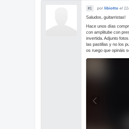
por
libiotto
el 1
#1
Saludos, guitarristas!
Hace unos días compré 
con amplitube con pres
invertida. Adjunto foto
las pastillas y no los 
os ruego que opináis s