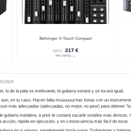
Behringer X-Touch Compact
217 €
320 €
Ver oferta
→
01/2024
 lo de la pala es irrelevante, la guitarra sonará y se tocará igual.
s aún, en tu caso. Hacen falta muuuuuuchas horas con un instrumento p
s, son más adecuadas (adecuadas, no mejor, no peor) para obtener "tu
 guitarra metalera, a prior te costará sacarle sonidos mas densos, 
 acción, rápida en ejecución, y en consecuencia más fácil de tocar.
 guitarra en si misma, simplemente hazla sonar. Guitarristas y bajist