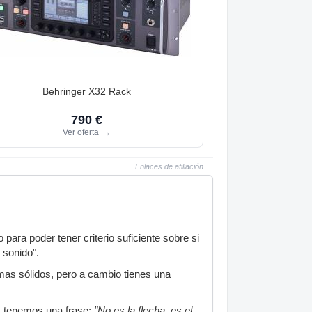
Behringer X32 Rack
790 €
Ver oferta
→
Enlaces de afiliación
ara poder tener criterio suficiente sobre si
 sonido".
mas sólidos, pero a cambio tienes una
as tenemos una frase;
"No es la flecha, es el