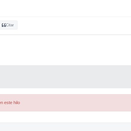
Citar
n este hilo