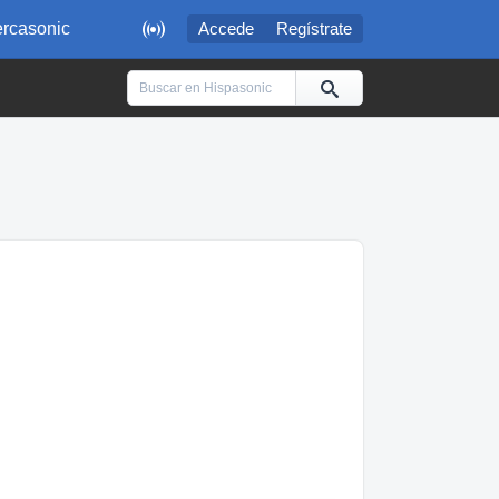

rcasonic
Accede
Regístrate