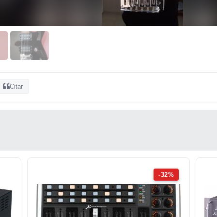
Citar
-32%