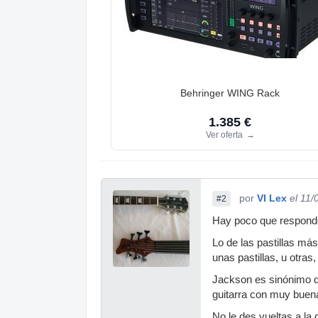
Behringer WING Rack
1.385 €
Ver oferta
→
por
VI Lex
el 11/
#2
Hay poco que responder,
Lo de las pastillas má
unas pastillas, u otra
Jackson es sinónimo de
guitarra con muy buena
No le des vueltas a la