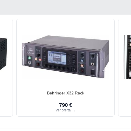
Behringer X32 Rack
790 €
Ver oferta
→