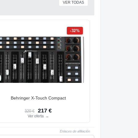
VER TODAS
-32%
Behringer X-Touch Compact
217 €
320 €
Ver oferta
→
Enlaces de afiliación