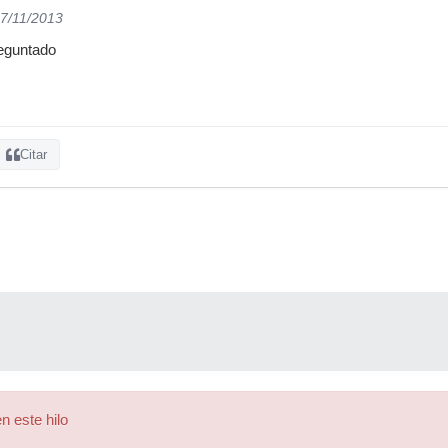
27/11/2013
reguntado
Citar
n este hilo