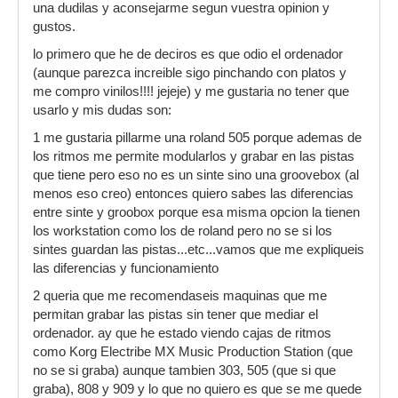
una dudilas y aconsejarme segun vuestra opinion y
gustos.
lo primero que he de deciros es que odio el ordenador
(aunque parezca increible sigo pinchando con platos y
me compro vinilos!!!! jejeje) y me gustaria no tener que
usarlo y mis dudas son:
1 me gustaria pillarme una roland 505 porque ademas de
los ritmos me permite modularlos y grabar en las pistas
que tiene pero eso no es un sinte sino una groovebox (al
menos eso creo) entonces quiero sabes las diferencias
entre sinte y groobox porque esa misma opcion la tienen
los workstation como los de roland pero no se si los
sintes guardan las pistas...etc...vamos que me expliqueis
las diferencias y funcionamiento
2 queria que me recomendaseis maquinas que me
permitan grabar las pistas sin tener que mediar el
ordenador. ay que he estado viendo cajas de ritmos
como Korg Electribe MX Music Production Station (que
no se si graba) aunque tambien 303, 505 (que si que
graba), 808 y 909 y lo que no quiero es que se me quede