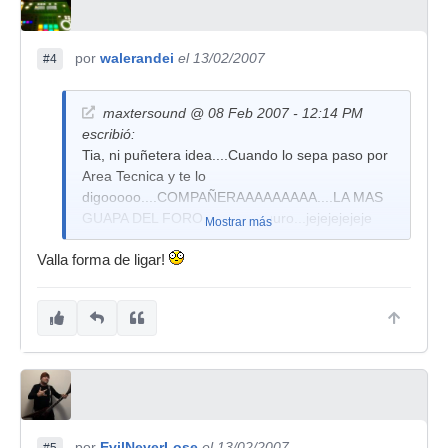
por
walerandei
el 13/02/2007
#4
maxtersound @ 08 Feb 2007 - 12:14 PM
escribió:
Tia, ni puñetera idea....Cuando lo sepa paso por
Area Tecnica y te lo
digooooo....COMPAÑERAAAAAAAAA....LA MAS
GUAPA DEL FORO, os o aseguro...jejejejejeje
Mostrar más
Salu2, y deja de darme la tabarra y vete a tu
Valla forma de ligar!
puesto...jejejeje
Para que veas que este foro es la caña...
por
EvilNeverLose
el 13/02/2007