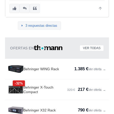
3 respuestas directas
OFERTAS EN
VER TODAS
1.385 €
Behringer WING Rack
Ver oferta
→
-32%
Behringer X-Touch
217 €
320 €
Ver oferta
→
Compact
790 €
Behringer X32 Rack
Ver oferta
→