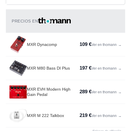
PRECIOS EN
109 €
MXR Dynacomp
Ver en thomann
→
197 €
MXR M80 Bass DI Plus
Ver en thomann
→
MXR EVH Modern High
289 €
Ver en thomann
→
Gain Pedal
219 €
MXR M 222 Talkbox
Ver en thomann
→