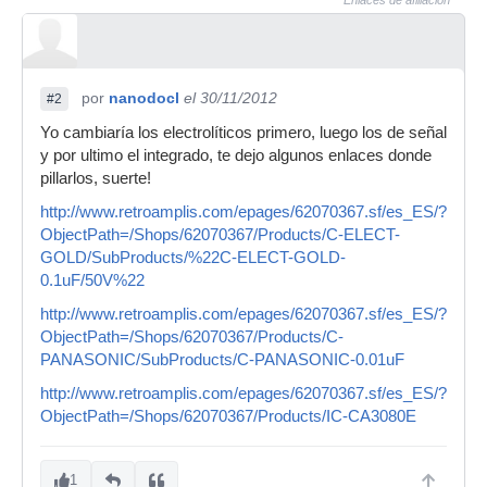
Enlaces de afiliación
por
nanodocl
el 30/11/2012
#2
Yo cambiaría los electrolíticos primero, luego los de señal
y por ultimo el integrado, te dejo algunos enlaces donde
pillarlos, suerte!
http://www.retroamplis.com/epages/62070367.sf/es_ES/?
ObjectPath=/Shops/62070367/Products/C-ELECT-
GOLD/SubProducts/%22C-ELECT-GOLD-
0.1uF/50V%22
http://www.retroamplis.com/epages/62070367.sf/es_ES/?
ObjectPath=/Shops/62070367/Products/C-
PANASONIC/SubProducts/C-PANASONIC-0.01uF
http://www.retroamplis.com/epages/62070367.sf/es_ES/?
ObjectPath=/Shops/62070367/Products/IC-CA3080E
1