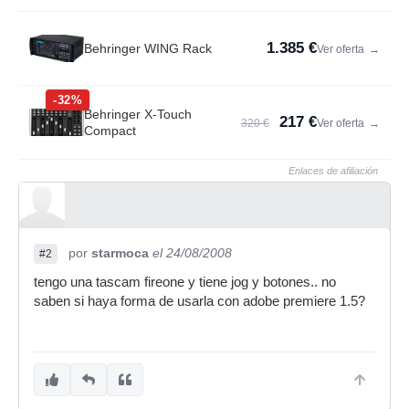
1.385 €
Behringer WING Rack
Ver oferta
→
-32%
Behringer X-Touch
217 €
320 €
Ver oferta
→
Compact
Enlaces de afiliación
por
starmoca
el 24/08/2008
#2
tengo una tascam fireone y tiene jog y botones.. no
saben si haya forma de usarla con adobe premiere 1.5?