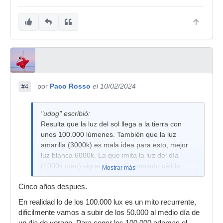
por
Paco Rosso
el 10/02/2024
#4
"udog" escribió:
Resulta que la luz del sol llega a la tierra con
unos 100.000 lúmenes. También que la luz
amarilla (3000k) es mala idea para esto, mejor
luz blanca 6000k. La que imita la luz del día
(4000k creo) sigue siendo demasiado cálida.
Mostrar más
Cinco años despues.
En realidad lo de los 100.000 lux es un mito recurrente,
dificilmente vamos a subir de los 50.000 al medio día de