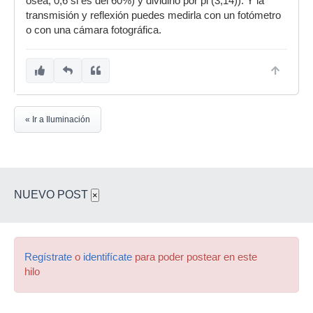
osea, 0,6 si es del 60%) y dividirlo por pi (3,14)). Y la
transmisión y reflexión puedes medirla con un fotómetro
o con una cámara fotográfica.
« Ir a Iluminación
NUEVO POST
×
Regístrate
o
identifícate
para poder postear en este
hilo