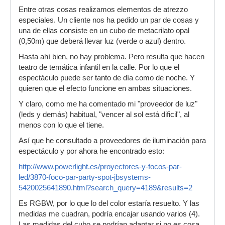
Entre otras cosas realizamos elementos de atrezzo
especiales. Un cliente nos ha pedido un par de cosas y
una de ellas consiste en un cubo de metacrilato opal
(0,50m) que deberá llevar luz (verde o azul) dentro.
Hasta ahí bien, no hay problema. Pero resulta que hacen
teatro de temática infantil en la calle. Por lo que el
espectáculo puede ser tanto de día como de noche. Y
quieren que el efecto funcione en ambas situaciones.
Y claro, como me ha comentado mi "proveedor de luz"
(leds y demás) habitual, "vencer al sol está dificil", al
menos con lo que el tiene.
Así que he consultado a proveedores de iluminación para
espectáculo y por ahora he encontrado esto:
http://www.powerlight.es/proyectores-y-focos-par-
led/3870-foco-par-party-spot-jbsystems-
5420025641890.html?search_query=4189&results=2
Es RGBW, por lo que lo del color estaría resuelto. Y las
medidas me cuadran, podría encajar usando varios (4).
Las medidas del cubo se podrían adaptar si no es cosa