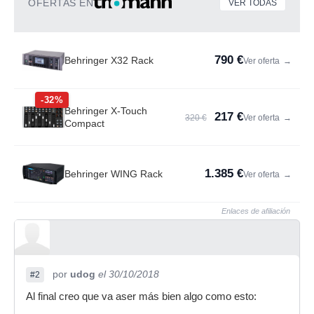
OFERTAS EN
VER TODAS
790 €
Behringer X32 Rack
Ver oferta
→
-32%
Behringer X-Touch
217 €
320 €
Ver oferta
→
Compact
1.385 €
Behringer WING Rack
Ver oferta
→
Enlaces de afiliación
por
udog
el 30/10/2018
#2
Al final creo que va aser más bien algo como esto: