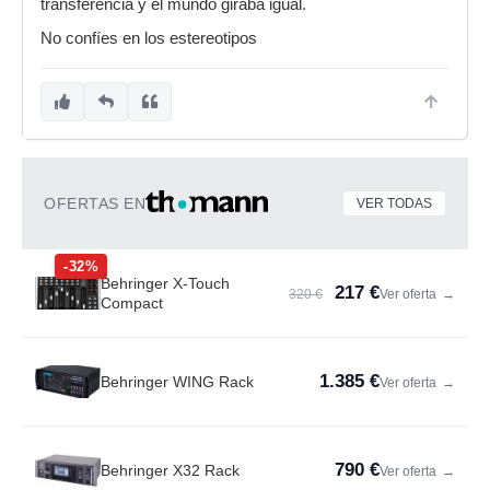
transferencia y el mundo giraba igual.
No confíes en los estereotipos
OFERTAS EN
VER TODAS
-32%
Behringer X-Touch
217 €
320 €
Ver oferta
→
Compact
1.385 €
Behringer WING Rack
Ver oferta
→
790 €
Behringer X32 Rack
Ver oferta
→