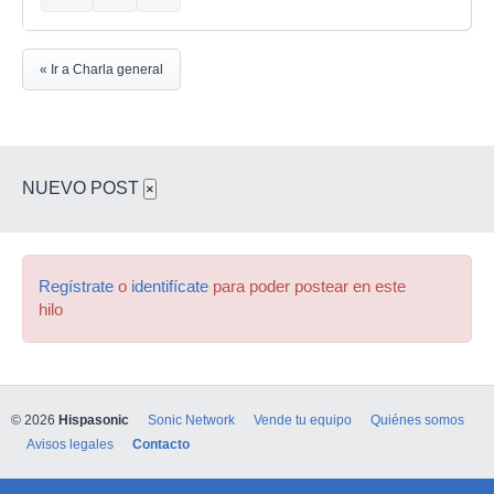
« Ir a Charla general
NUEVO POST
×
Regístrate
o
identifícate
para poder postear en este
hilo
© 2026
Hispasonic
Sonic Network
Vende tu equipo
Quiénes somos
Avisos legales
Contacto