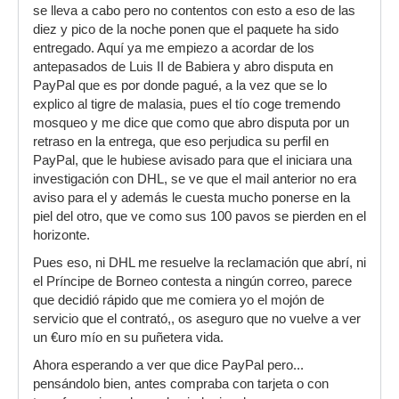
se lleva a cabo pero no contentos con esto a eso de las
diez y pico de la noche ponen que el paquete ha sido
entregado. Aquí ya me empiezo a acordar de los
antepasados de Luis II de Babiera y abro disputa en
PayPal que es por donde pagué, a la vez que se lo
explico al tigre de malasia, pues el tío coge tremendo
mosqueo y me dice que como que abro disputa por un
retraso en la entrega, que eso perjudica su perfil en
PayPal, que le hubiese avisado para que el iniciara una
investigación con DHL, se ve que el mail anterior no era
aviso para el y además le cuesta mucho ponerse en la
piel del otro, que ve como sus 100 pavos se pierden en el
horizonte.
Pues eso, ni DHL me resuelve la reclamación que abrí, ni
el Príncipe de Borneo contesta a ningún correo, parece
que decidió rápido que me comiera yo el mojón de
servicio que el contrató,, os aseguro que no vuelve a ver
un €uro mío en su puñetera vida.
Ahora esperando a ver que dice PayPal pero...
pensándolo bien, antes compraba con tarjeta o con