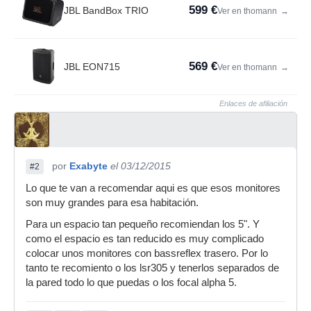
599 €
JBL BandBox TRIO
Ver en thomann
→
569 €
JBL EON715
Ver en thomann
→
Enlaces de afiliación
por
Exabyte
el 03/12/2015
#2
Lo que te van a recomendar aqui es que esos monitores
son muy grandes para esa habitación.
Para un espacio tan pequeño recomiendan los 5". Y
como el espacio es tan reducido es muy complicado
colocar unos monitores con bassreflex trasero. Por lo
tanto te recomiento o los lsr305 y tenerlos separados de
la pared todo lo que puedas o los focal alpha 5.