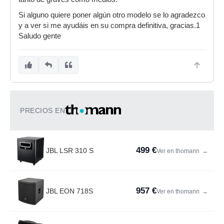
Si alguno quiere poner algún otro modelo se lo agradezco
y a ver si me ayudáis en su compra definitiva, gracias.1
Saludo gente
PRECIOS EN
499 €
JBL LSR 310 S
Ver en thomann
→
957 €
JBL EON 718S
Ver en thomann
→