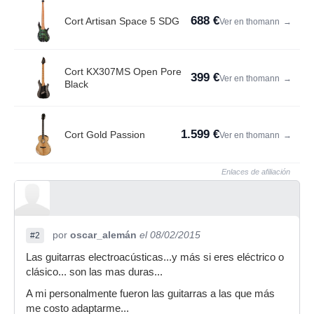
688 €
Cort Artisan Space 5 SDG
Ver en thomann
→
Cort KX307MS Open Pore
399 €
Ver en thomann
→
Black
1.599 €
Cort Gold Passion
Ver en thomann
→
Enlaces de afiliación
por
oscar_alemán
el 08/02/2015
#2
Las guitarras electroacústicas...y más si eres eléctrico o
clásico... son las mas duras...
A mi personalmente fueron las guitarras a las que más
me costo adaptarme...