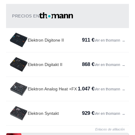
PRECIOS EN
911 €
Elektron Digitone II
Ver en thomann
→
868 €
Elektron Digitakt II
Ver en thomann
→
1.047 €
Elektron Analog Heat +FX
Ver en thomann
→
929 €
Elektron Syntakt
Ver en thomann
→
Enlaces de afiliación