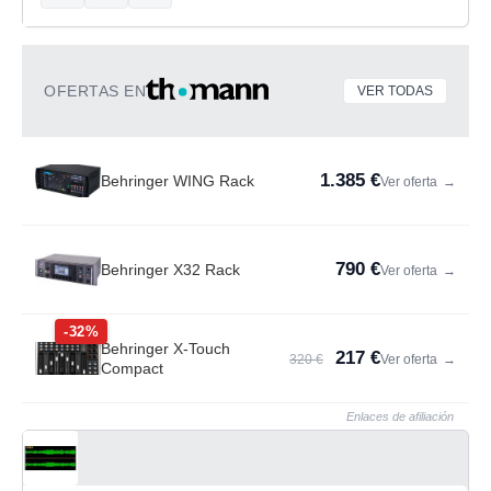
OFERTAS EN
VER TODAS
1.385 €
Behringer WING Rack
Ver oferta
→
790 €
Behringer X32 Rack
Ver oferta
→
-32%
Behringer X-Touch
217 €
320 €
Ver oferta
→
Compact
Enlaces de afiliación