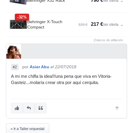
790 €
Behringer X32 Rack
Ver oferta
→
-32%
Behringer X-Touch
217 €
320 €
Ver oferta
→
Compact
Enlaces de afiliación
por
Asier Abu
el 22/07/2018
#2
A mi me chifla la idea!!!una pena que viva en Vitoria-
Gasteiz...molaría crear otra por aquí cerquita.
« Ir a Taller orquestal