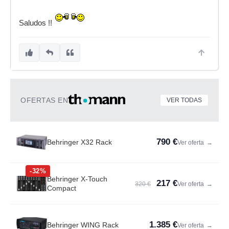
Saludos !!
OFERTAS EN
VER TODAS
790 €
Behringer X32 Rack
Ver oferta
→
-32%
Behringer X-Touch
217 €
320 €
Ver oferta
→
Compact
1.385 €
Behringer WING Rack
Ver oferta
→