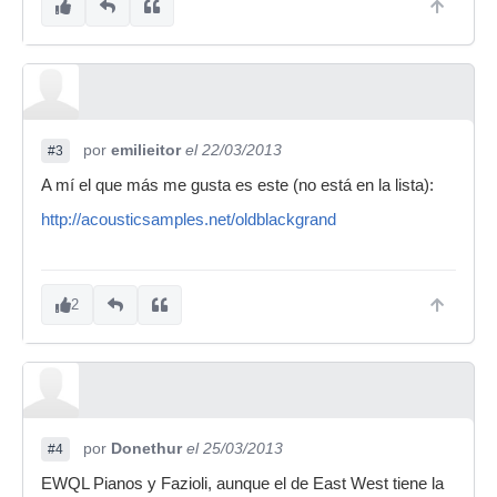
por
emilieitor
el 22/03/2013
#3
A mí el que más me gusta es este (no está en la lista):
http://acousticsamples.net/oldblackgrand
2
por
Donethur
el 25/03/2013
#4
EWQL Pianos y Fazioli, aunque el de East West tiene la