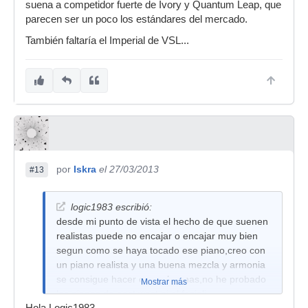
suena a competidor fuerte de Ivory y Quantum Leap, que
parecen ser un poco los estándares del mercado.
También faltaría el Imperial de VSL...
por
Iskra
el 27/03/2013
#13
logic1983 escribió:
desde mi punto de vista el hecho de que suenen
realistas puede no encajar o encajar muy bien
segun como se haya tocado ese piano,creo con
un piano realista y una buena mezcla y armonia
se consigue hacer cosas buenas,no he probado
Mostrar más
los pianos de east west ni el fazioli