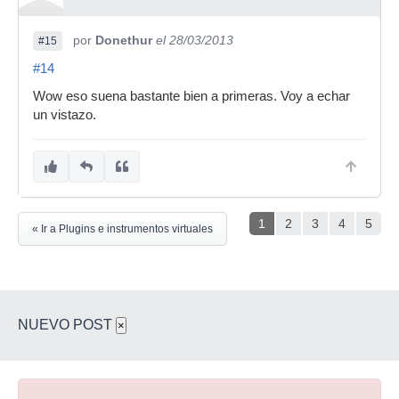
por
Donethur
el 28/03/2013
#15
#14
Wow eso suena bastante bien a primeras. Voy a echar
un vistazo.
1
2
3
4
5
« Ir a Plugins e instrumentos virtuales
NUEVO POST
×