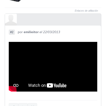
Enlaces de afiliación
por
emilieitor
el 22/03/2013
#2