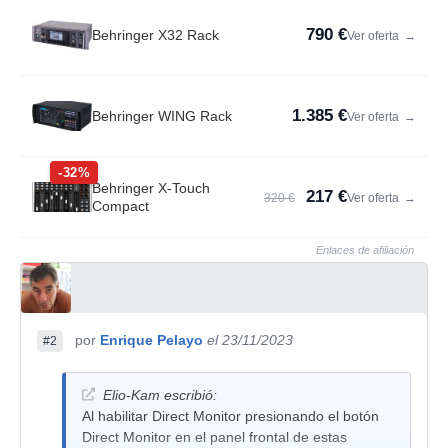
790 €
Behringer X32 Rack
Ver oferta
→
1.385 €
Behringer WING Rack
Ver oferta
→
-32%
Behringer X-Touch
217 €
320 €
Ver oferta
→
Compact
Enlaces de afiliación
por
Enrique Pelayo
el 23/11/2023
#2
Elio-Kam escribió:
Al habilitar Direct Monitor presionando el botón
Direct Monitor en el panel frontal de estas