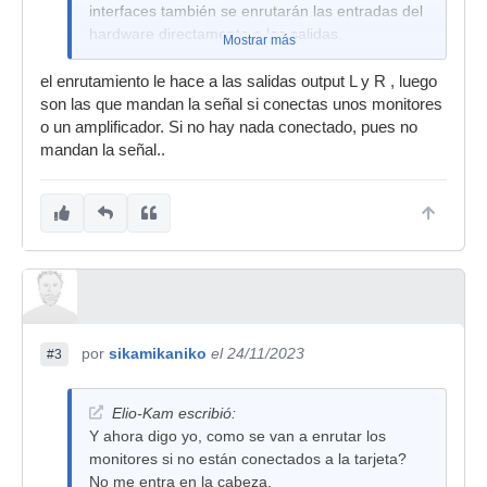
interfaces también se enrutarán las entradas del
hardware directamente a las salidas.
Mostrar más
el enrutamiento le hace a las salidas output L y R , luego
son las que mandan la señal si conectas unos monitores
o un amplificador. Si no hay nada conectado, pues no
mandan la señal..
por
sikamikaniko
el 24/11/2023
#3
Elio-Kam escribió:
Y ahora digo yo, como se van a enrutar los
monitores si no están conectados a la tarjeta?
No me entra en la cabeza.