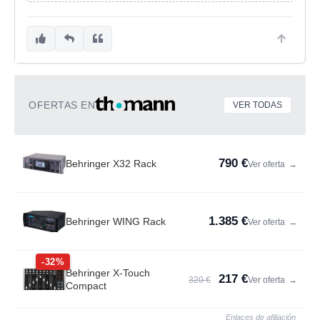
OFERTAS EN
VER TODAS
790 €
Behringer X32 Rack
Ver oferta
→
1.385 €
Behringer WING Rack
Ver oferta
→
-32%
Behringer X-Touch
217 €
320 €
Ver oferta
→
Compact
Enlaces de afiliación