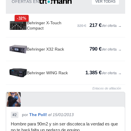
OFERTAS EN
VER TODAS
-32%
Behringer X-Touch
217 €
320 €
Ver oferta
→
Compact
790 €
Behringer X32 Rack
Ver oferta
→
1.385 €
Behringer WING Rack
Ver oferta
→
Enlaces de afiliación
por
The Poll!
el 15/01/2013
#2
Hombre para 90m2 y sin ser discoteca la verdad es que
no te hará falta un pedazo de equipo