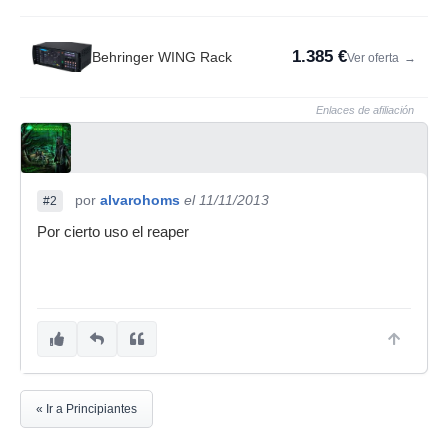
1.385 €
Behringer WING Rack
Ver oferta
→
Enlaces de afiliación
por
alvarohoms
el 11/11/2013
#2
Por cierto uso el reaper
« Ir a Principiantes