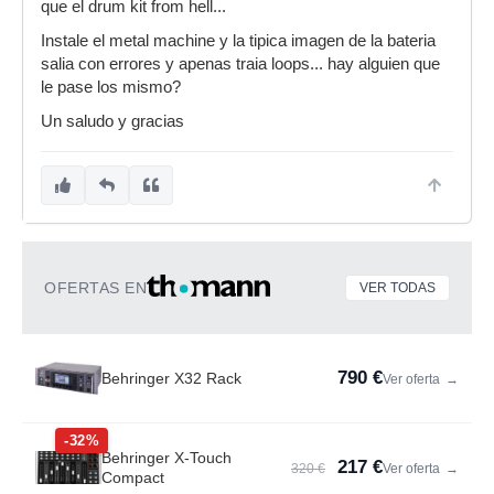
que el drum kit from hell...
Instale el metal machine y la tipica imagen de la bateria
salia con errores y apenas traia loops... hay alguien que
le pase los mismo?
Un saludo y gracias
OFERTAS EN
VER TODAS
790 €
Behringer X32 Rack
Ver oferta
→
-32%
Behringer X-Touch
217 €
320 €
Ver oferta
→
Compact