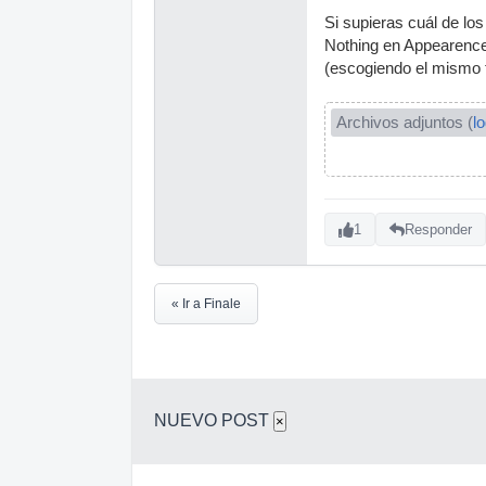
Si supieras cuál de los
Nothing en Appearence/
(escogiendo el mismo t
Archivos adjuntos (
l
1
Responder
« Ir a Finale
NUEVO POST
×