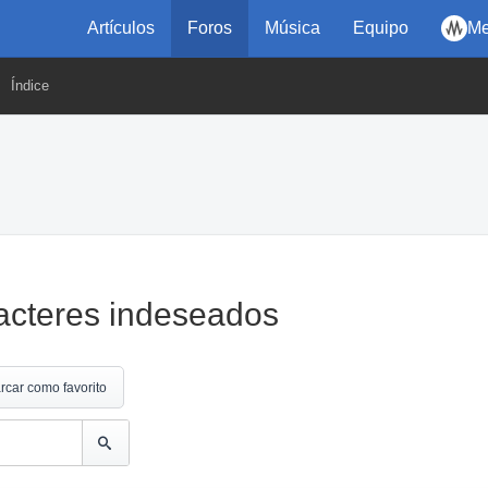
Artículos
Foros
Música
Equipo
Me
Índice
racteres indeseados
rcar como favorito