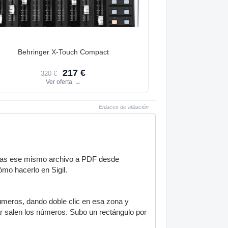
Behringer X-Touch Compact
217 €
320 €
Ver oferta
→
Enlaces de afiliación
ortas ese mismo archivo a PDF desde
ómo hacerlo en Sigil.
úmeros, dando doble clic en esa zona y
ar salen los números. Subo un rectángulo por