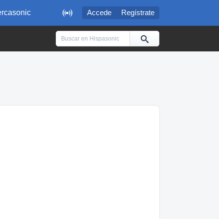

rcasonic
Accede
Regístrate