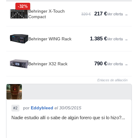
-32%
Behringer X-Touch
217 €
320 €
Ver oferta
→
Compact
1.385 €
Behringer WING Rack
Ver oferta
→
790 €
Behringer X32 Rack
Ver oferta
→
Enlaces de afiliación
por
Eddybleed
el 30/05/2015
#2
Nadie estudio allí o sabe de algún forero que si lo hizo?...