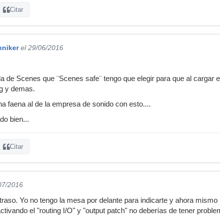
Citar
hniker
el 29/06/2016
lla de Scenes que ¨Scenes safe¨ tengo que elegir para que al cargar e
ng y demas.
na faena al de la empresa de sonido con esto....
do bien...
Citar
/07/2016
traso. Yo no tengo la mesa por delante para indicarte y ahora mismo n
tivando el "routing I/O" y "output patch" no deberías de tener proble