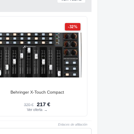
-32%
Behringer X-Touch Compact
217 €
320 €
Ver oferta
→
Enlaces de afiliación