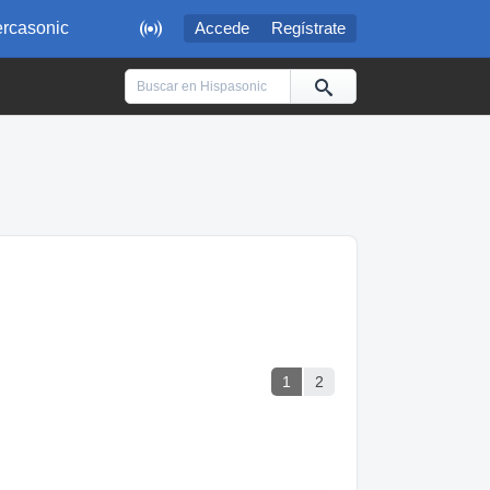

rcasonic
Accede
Regístrate
1
2