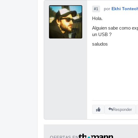
por
Ekhi Tontec
#1
Hola.
Alguien sabe como exp
un USB ?
saludos
Responder
OFERTAS EN