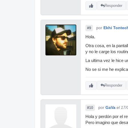
Responder
por
Ekhi Tontec
#9
Hola.
Otra cosa, en la panta
y no le carge los routi
La ultima vez le hice u
No se si me he explica
Responder
por
GaVa
el 17
#10
Hola y perdón por el re
Pero imagino que desac