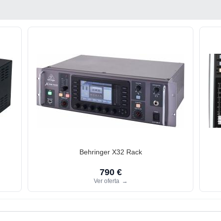
Behringer X32 Rack
790 €
Ver oferta
→