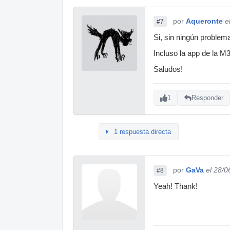
por
Aqueronte
e
#7
Si, sin ningún problem
Incluso la app de la M3
Saludos!
1
Responder
1 respuesta directa
por
GaVa
el 28/0
#8
Yeah! Thank!