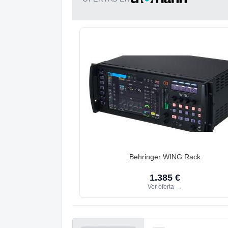
Behringer WING Rack
1.385 €
Ver oferta
→