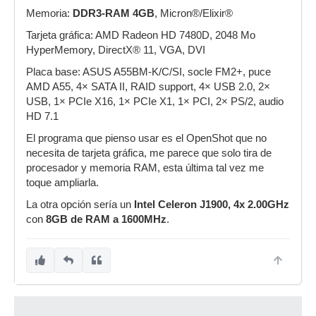
Memoria:
DDR3-RAM 4GB
, Micron®/Elixir®
Tarjeta gráfica: AMD Radeon HD 7480D, 2048 Mo
HyperMemory, DirectX® 11, VGA, DVI
Placa base: ASUS A55BM-K/C/SI, socle FM2+, puce
AMD A55, 4× SATA II, RAID support, 4× USB 2.0, 2×
USB, 1× PCIe X16, 1× PCIe X1, 1× PCI, 2× PS/2, audio
HD 7.1
El programa que pienso usar es el OpenShot que no
necesita de tarjeta gráfica, me parece que solo tira de
procesador y memoria RAM, esta última tal vez me
toque ampliarla.
La otra opción sería un
Intel Celeron J1900, 4x 2.00GHz
con
8GB de RAM a 1600MHz
.