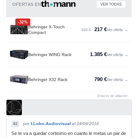
OFERTAS EN
VER TODAS
-32%
Behringer X-Touch
217 €
320 €
Ver oferta
→
Compact
1.385 €
Behringer WING Rack
Ver oferta
→
790 €
Behringer X32 Rack
Ver oferta
→
Enlaces de afiliación
por
I.Lobo.Audiovisual
el 04/04/2016
#2
Se te va a quedar cortisimo en cuanto le metas un par de