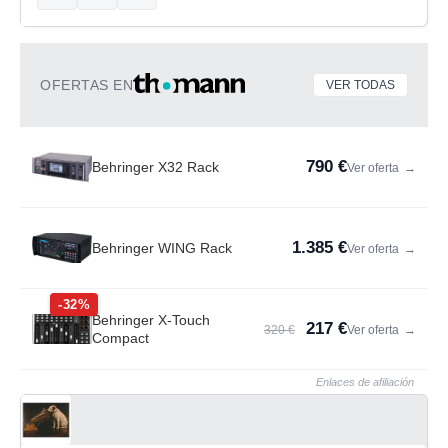
OFERTAS EN
VER TODAS
790 €
Behringer X32 Rack
Ver oferta
→
1.385 €
Behringer WING Rack
Ver oferta
→
-32%
Behringer X-Touch
217 €
320 €
Ver oferta
→
Compact
Enlaces de afiliación