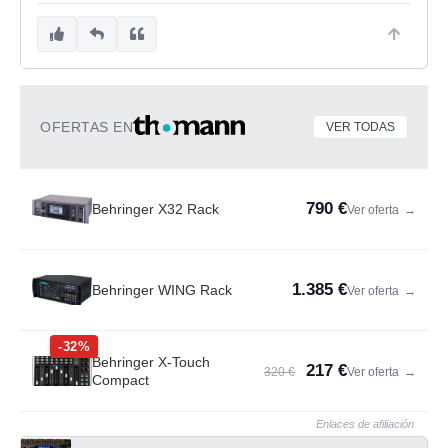
OFERTAS EN
VER TODAS
790 €
Behringer X32 Rack
Ver oferta
→
1.385 €
Behringer WING Rack
Ver oferta
→
-32%
Behringer X-Touch
217 €
320 €
Ver oferta
→
Compact
Enlaces de afiliación