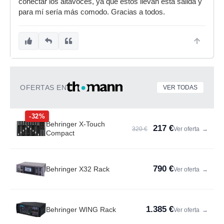
conectar los altavoces, ya que estos llevan esta salida y
para mí sería más comodo. Gracias a todos.
OFERTAS EN
VER TODAS
-32%
Behringer X-Touch
217 €
320 €
Ver oferta
→
Compact
790 €
Behringer X32 Rack
Ver oferta
→
1.385 €
Behringer WING Rack
Ver oferta
→