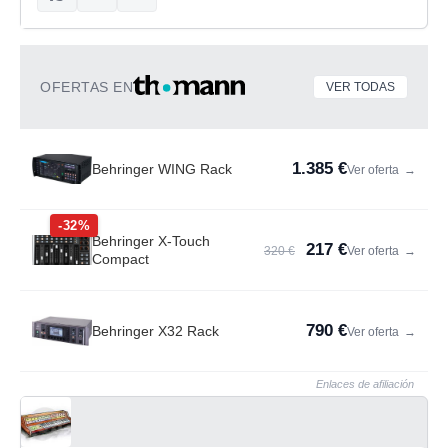
OFERTAS EN
VER TODAS
1.385 €
Behringer WING Rack
Ver oferta
→
-32%
Behringer X-Touch
217 €
320 €
Ver oferta
→
Compact
790 €
Behringer X32 Rack
Ver oferta
→
Enlaces de afiliación