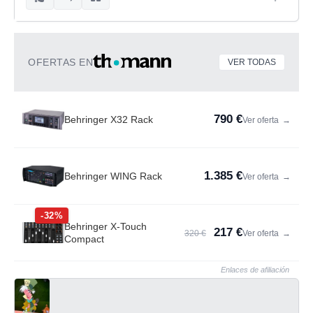
OFERTAS EN
VER TODAS
790 €
Behringer X32 Rack
Ver oferta
→
1.385 €
Behringer WING Rack
Ver oferta
→
-32%
Behringer X-Touch
217 €
320 €
Ver oferta
→
Compact
Enlaces de afiliación