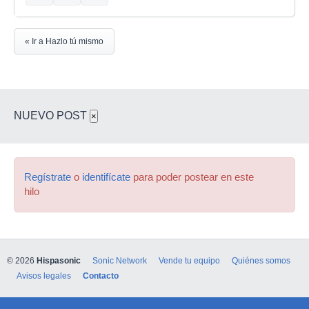
« Ir a Hazlo tú mismo
NUEVO POST
×
Regístrate
o
identifícate
para poder postear en este
hilo
© 2026
Hispasonic
Sonic Network
Vende tu equipo
Quiénes somos
Avisos legales
Contacto