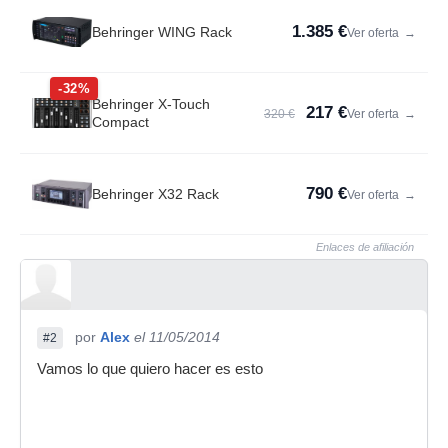
1.385 €
Behringer WING Rack
Ver oferta
→
-32%
Behringer X-Touch
217 €
320 €
Ver oferta
→
Compact
790 €
Behringer X32 Rack
Ver oferta
→
Enlaces de afiliación
por
Alex
el 11/05/2014
#2
Vamos lo que quiero hacer es esto