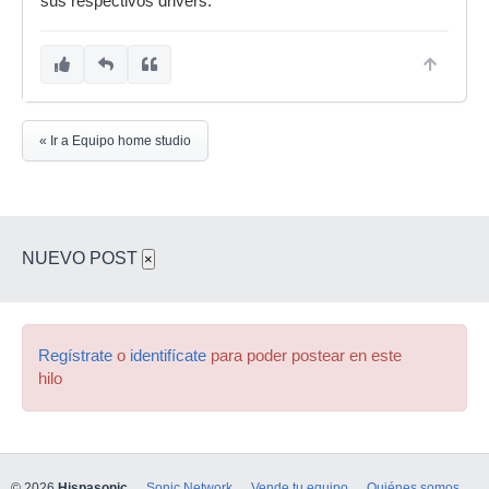
sus respectivos drivers.
« Ir a Equipo home studio
NUEVO POST
×
Regístrate
o
identifícate
para poder postear en este
hilo
© 2026
Hispasonic
Sonic Network
Vende tu equipo
Quiénes somos