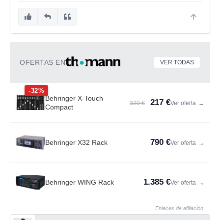
OFERTAS EN
VER TODAS
-32%
Behringer X-Touch
217 €
320 €
Ver oferta
→
Compact
790 €
Behringer X32 Rack
Ver oferta
→
1.385 €
Behringer WING Rack
Ver oferta
→
Enlaces de afiliación