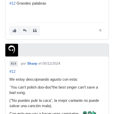
#12
Grandes palabras
por
Sharp
el 05/11/2024
#14
#12
Me estoy descojonando agusto con esta:
¨You can’t polish doo-doo”the best singer can’t save a
bad song.
("No puedes pulir la caca", la mejor cantante no puede
salvar una canción mala).
Con esto me voy a hacer unas camisetas.