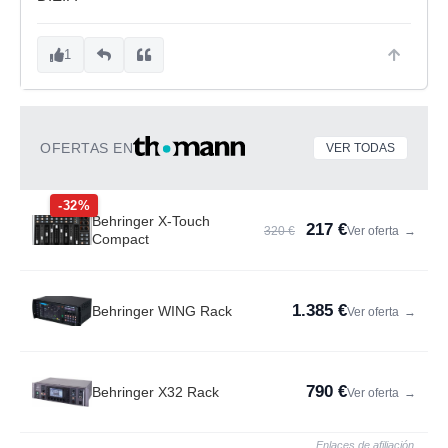
1
OFERTAS EN
VER TODAS
-32%
Behringer X-Touch
217 €
320 €
Ver oferta
→
Compact
1.385 €
Behringer WING Rack
Ver oferta
→
790 €
Behringer X32 Rack
Ver oferta
→
Enlaces de afiliación