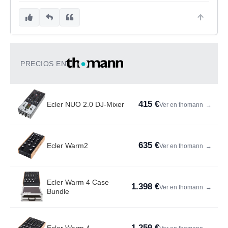
PRECIOS EN
415 €
Ecler NUO 2.0 DJ-Mixer
Ver en thomann
→
635 €
Ecler Warm2
Ver en thomann
→
Ecler Warm 4 Case
1.398 €
Ver en thomann
→
Bundle
1.259 €