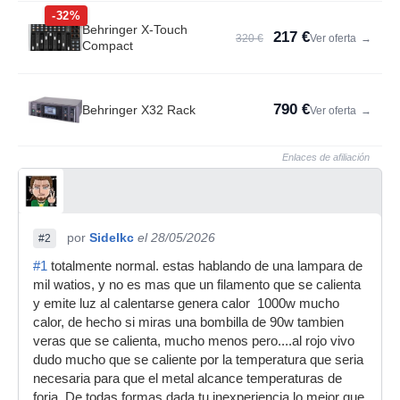
-32%
Behringer X-Touch
217 €
320 €
Ver oferta
→
Compact
790 €
Behringer X32 Rack
Ver oferta
→
Enlaces de afiliación
por
Sidelkc
el 28/05/2026
#2
#1
totalmente normal. estas hablando de una lampara de
mil watios, y no es mas que un filamento que se calienta
y emite luz al calentarse genera calor 1000w mucho
calor, de hecho si miras una bombilla de 90w tambien
veras que se calienta, mucho menos pero....al rojo vivo
dudo mucho que se caliente por la temperatura que seria
necesaria para que el metal alcance temperaturas de
forja. De todas formas dada tu inexperiencia lo mejor que