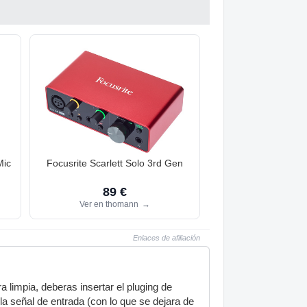
Mic
Focusrite Scarlett Solo 3rd Gen
89 €
Ver en thomann
→
Enlaces de afiliación
a limpia, deberas insertar el pluging de
e la señal de entrada (con lo que se dejara de