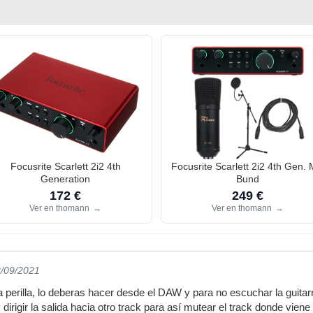
Focusrite Scarlett 2i2 4th
Focusrite Scarlett 2i2 4th Gen. 
Generation
Bund
172 €
249 €
Ver en thomann
→
Ver en thomann
→
2/09/2021
la perilla, lo deberas hacer desde el DAW y para no escuchar la guitarr
 dirigir la salida hacia otro track para así mutear el track donde vien