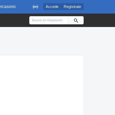

rcasonic
Accede
Regístrate