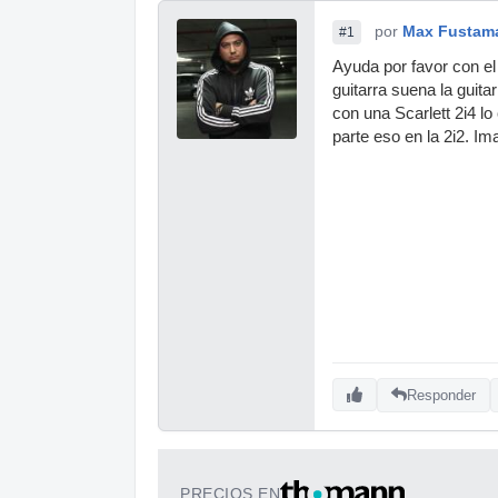
por
Max Fustam
#1
Ayuda por favor con el 
guitarra suena la guita
con una Scarlett 2i4 lo
parte eso en la 2i2. I
Responder
PRECIOS EN