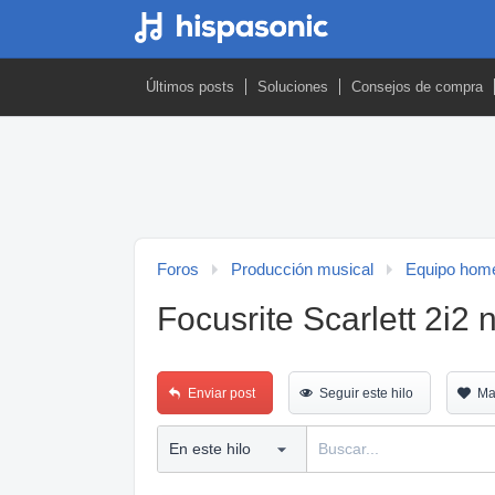
Últimos posts
Soluciones
Consejos de compra
Foros
Producción musical
Equipo home
Focusrite Scarlett 2i2
Enviar post
Seguir este hilo
Ma