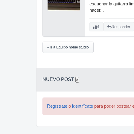
escuchar la guitarra li
hacer...
1
Responder
« Ir a Equipo home studio
NUEVO POST
×
Regístrate
o
identifícate
para poder postear e