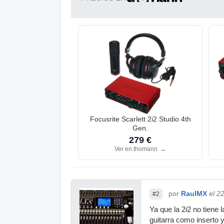
Focusrite Scarlett 2i2 Studio 4th
Gen.
279 €
Ver en thomann
→
por
RaulMX
el 2
#2
Ya que la 2i2 no tiene 
guitarra como inserto y