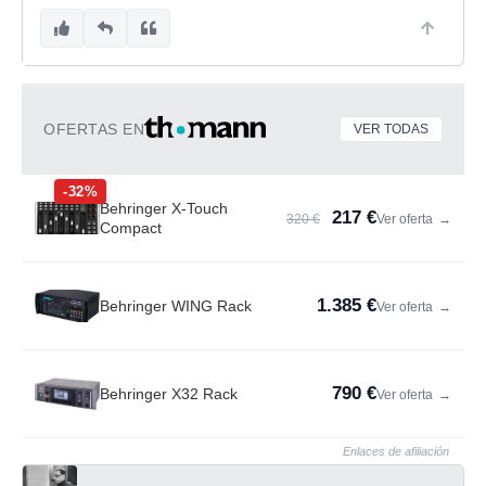
OFERTAS EN
VER TODAS
-32%
Behringer X-Touch
217 €
320 €
Ver oferta
→
Compact
1.385 €
Behringer WING Rack
Ver oferta
→
790 €
Behringer X32 Rack
Ver oferta
→
Enlaces de afiliación