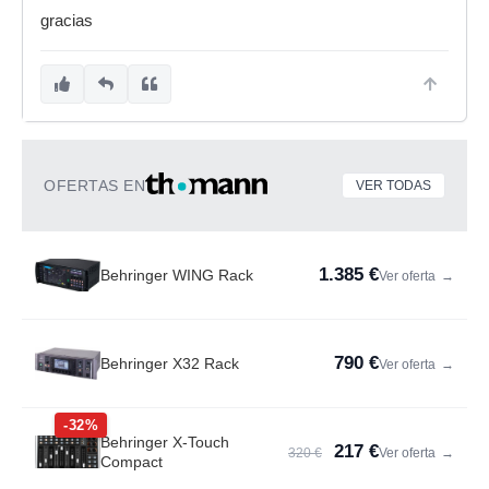
gracias
OFERTAS EN
VER TODAS
1.385 €
Behringer WING Rack
Ver oferta
→
790 €
Behringer X32 Rack
Ver oferta
→
-32%
Behringer X-Touch
217 €
320 €
Ver oferta
→
Compact