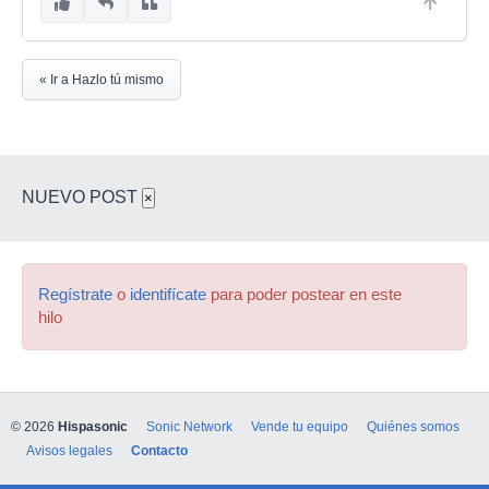
« Ir a Hazlo tú mismo
NUEVO POST
×
Regístrate
o
identifícate
para poder postear en este
hilo
© 2026
Hispasonic
Sonic Network
Vende tu equipo
Quiénes somos
Avisos legales
Contacto