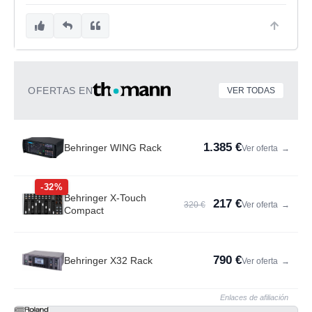
OFERTAS EN
VER TODAS
1.385 €
Behringer WING Rack
Ver oferta
→
-32%
Behringer X-Touch
217 €
320 €
Ver oferta
→
Compact
790 €
Behringer X32 Rack
Ver oferta
→
Enlaces de afiliación