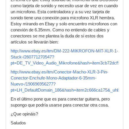
como tarjeta de sonido y necesito usar de vez en cuando
un microfono. Esta controladora y a su vez tarjeta de
sonido tiene una conexión para microfono XLR hembra.
Estoy mirando en Ebay y solo encuentro microfonos con
conexión de 6.35mm. Como no entiendo de cables y
conectores se me plantea la duda de si estos dos
artículos se llevarán bien:
http://www.ebay.es/itm/DM-222-MIKROFON-MIT-XLR-1-
Stuck-/260771270547?
pt=DE_TV_Video_Audio_Mikrofone&hash=item3cb72dcf93&_
http://www.ebay.es/itm/Conector-Macho-XLR-3-Pin-
Conector-Enchufe-Mono-Adaptador-6-35mm-
Nuevo-/190696956277?
pt=LH_DefaultDomain_186&hash=item2c666ca175&_uhb=1
En el último pone que es para conectar guitarra, pero
supongo que podría usarse para conectar otra cosa.
¿Que opináis?
Saludos