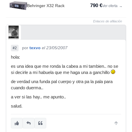
790 €
Behringer X32 Rack
Ver oferta
→
Enlaces de afiliación
por
texvo
el 23/05/2007
#2
hola:
es una idea que me ronda la cabea a mi tambien.. no se
si decirle a mi habuela que me haga una a ganchillo
de verdad una funda pal cuerpo y otra pa la pala para
cuando duerma..
a ver si las hay.. me apunto..
salud.