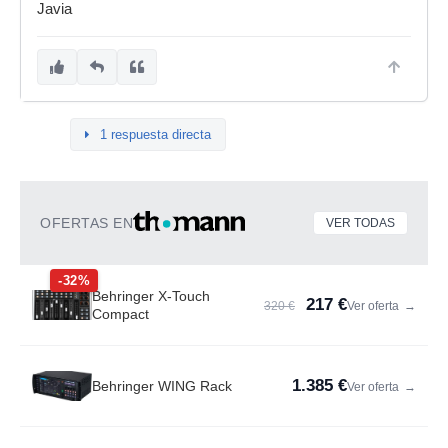
Javia
1 respuesta directa
OFERTAS EN
VER TODAS
-32%
Behringer X-Touch
217 €
320 €
Ver oferta
→
Compact
1.385 €
Behringer WING Rack
Ver oferta
→