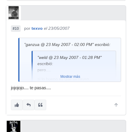
por
texvo
el 23/05/2007
#10
"ganzua @ 23 May 2007 - 02:00 PM" escribió:
"weld @ 23 May 2007 - 01:28 PM"
escribió:
pero....
Mostrar más
si lo bueno es que se rayen....
jojojojo.... te pasas....
. Si hay alguna raya no la he hecho yo, la habra
hecho algun eunuco gilipollas que la cogio y que
ya no es amigo mio.
.
.