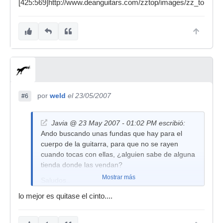
[425:569]http://www.deanguitars.com/zztop/images/zz_top.jpg[
por
weld
el 23/05/2007
#6
Javia @ 23 May 2007 - 01:02 PM escribió:
Ando buscando unas fundas que hay para el
cuerpo de la guitarra, para que no se rayen
cuando tocas con ellas, ¿alguien sabe de alguna
tienda donde las vendan?
Mostrar más
Saludos..
Javia
lo mejor es quitase el cinto....