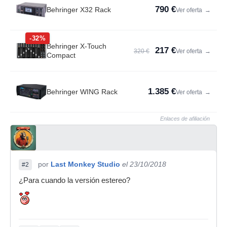
790 €
Behringer X32 Rack
Ver oferta
→
-32%
Behringer X-Touch
217 €
320 €
Ver oferta
→
Compact
1.385 €
Behringer WING Rack
Ver oferta
→
Enlaces de afiliación
por
Last Monkey Studio
el 23/10/2018
#2
¿Para cuando la versión estereo?