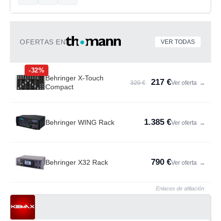
OFERTAS EN
VER TODAS
-32%
Behringer X-Touch
217 €
320 €
Ver oferta
→
Compact
1.385 €
Behringer WING Rack
Ver oferta
→
790 €
Behringer X32 Rack
Ver oferta
→
Enlaces de afiliación