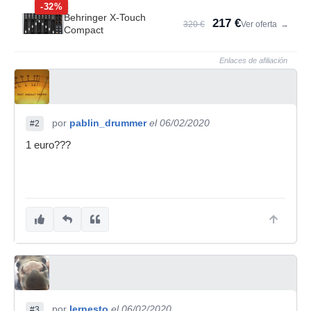
-32%
Behringer X-Touch
217 €
320 €
Ver oferta
→
Compact
Enlaces de afiliación
por
pablin_drummer
el 06/02/2020
#2
1 euro???
por
Iernesto
el 06/02/2020
#3