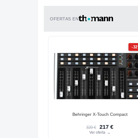
OFERTAS EN
-3
Behringer X-Touch Compact
217 €
320 €
Ver oferta
→