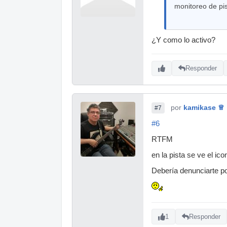
monitoreo de pi
¿Y como lo activo?
Responder
por
kamikase ♕
#7
#6
RTFM
en la pista se ve el ic
Debería denunciarte por
1
Responder