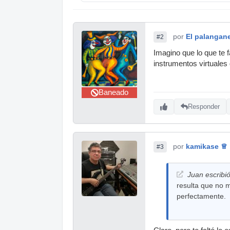
por
El palangan
#2
Imagino que lo que te 
instrumentos virtuale
Baneado
Responder
por
kamikase ♕
#3
Juan escribió
resulta que no m
perfectamente.