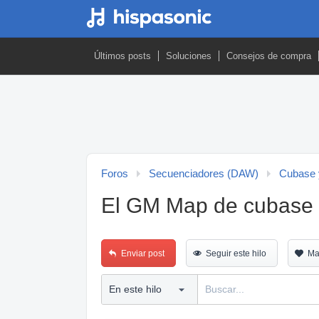
Últimos posts
Soluciones
Consejos de compra
Foros
Secuenciadores (DAW)
Cubase 
El GM Map de cubase 
Enviar post
Seguir este hilo
Ma