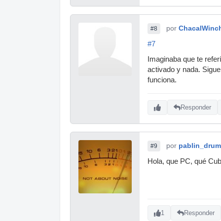
por
ChacalWinch
#8
#7
Imaginaba que te refer
activado y nada. Sigue
funciona.
Responder
por
pablin_dru
#9
Hola, que PC, qué Cu
1
Responder