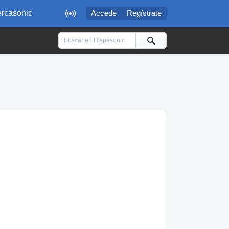

rcasonic
Accede
Regístrate