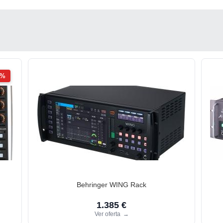
2%
Behringer WING Rack
1.385 €
Ver oferta
→