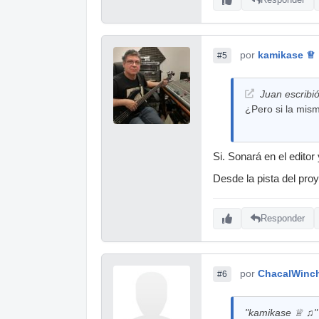
por
kamikase ♕
#5
Juan escribió
¿Pero si la mism
Si. Sonará en el editor y
Desde la pista del proy
Responder
por
ChacalWinch
#6
"kamikase ♕ ♫" 