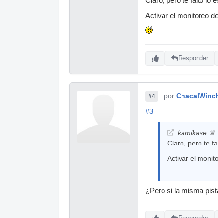
Claro, pero te faltó lo e
Activar el monitoreo de
Responder
por
ChacalWinch
#4
#3
kamikase ♕ ♫
Claro, pero te fa
Activar el monit
¿Pero si la misma pista
Responder