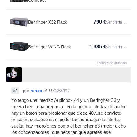
Compact
790 €
Behringer X32 Rack
Ver oferta
→
1.385 €
Behringer WING Rack
Ver oferta
→
Enlaces de afiliación
por
renzo
el 11/10/2014
#2
Yo tengo una interfaz Audiobox 44 y un Beringher C3 y
me va bien...una pregunta...en la misma interfaz de audio
hay un boton para presionar que dicee 48v..se conviete
en color azul...eso es el poder fantasma..que la interfaz
suelta, hay microfonos como el beringher c3 (mejor dicho
los condenzadores) que necsitan que apretes ese