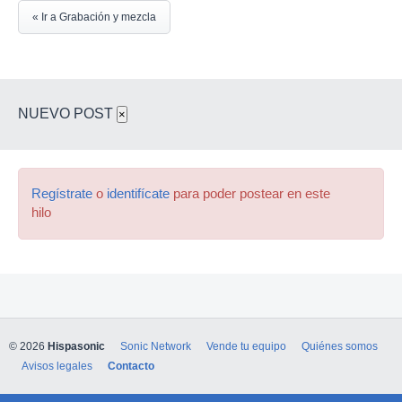
« Ir a Grabación y mezcla
NUEVO POST
×
Regístrate
o
identifícate
para poder postear en este
hilo
© 2026
Hispasonic
Sonic Network
Vende tu equipo
Quiénes somos
Avisos legales
Contacto