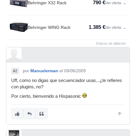
790 €
Behringer X32 Rack
Ver oferta
→
1.385 €
Behringer WING Rack
Ver oferta
→
Enlaces de afiliación
por
Manuelerman
el 09/06/2005
#2
Uff, como no digas que secuenciador usas...¿te refieres
con plugins, no?
Por cierto, bienvenido a Hispasonic