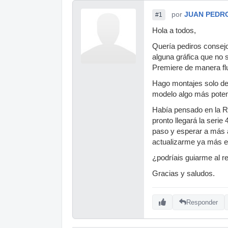
por
JUAN PEDR
#1
Hola a todos,
Quería pediros consejo
alguna gráfica que no 
Premiere de manera flu
Hago montajes solo de
modelo algo más poten
Había pensado en la R
pronto llegará la serie
paso y esperar a más a
actualizarme ya más e
¿podríais guiarme al r
Gracias y saludos.
Responder