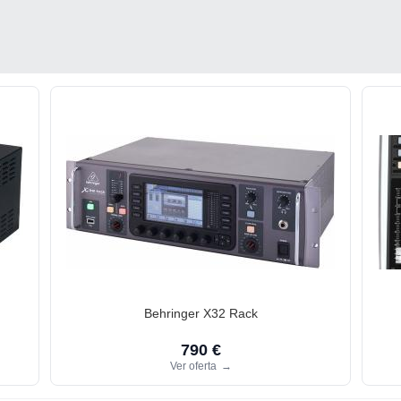
Behringer X32 Rack
790 €
Ver oferta
→