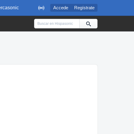

rcasonic
Accede
Regístrate