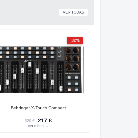
VER TODAS
-32%
Behringer X-Touch Compact
217 €
320 €
Ver oferta
→