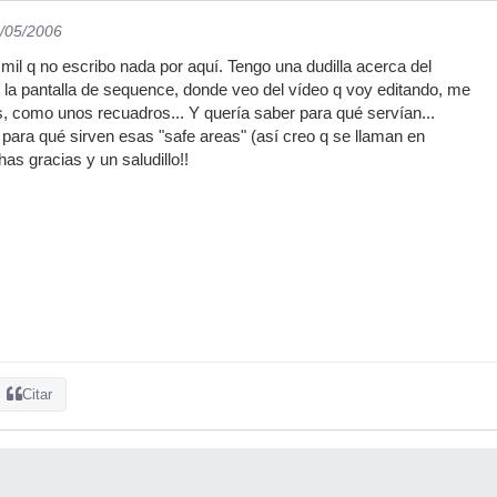
9/05/2006
mil q no escribo nada por aquí. Tengo una dudilla acerca del
n la pantalla de sequence, donde veo del vídeo q voy editando, me
 como unos recuadros... Y quería saber para qué servían...
 para qué sirven esas "safe areas" (así creo q se llaman en
as gracias y un saludillo!!
Citar