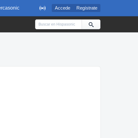

rcasonic
Accede
Regístrate