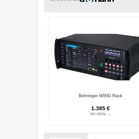
Behringer WING Rack
1.385 €
Ver oferta
→