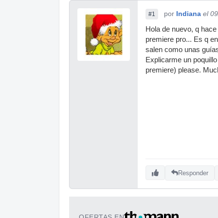
por
Indiana
el 0
#1
Hola de nuevo, q hace 
premiere pro... Es q e
salen como unas guías,
Explicarme un poquillo
premiere) please. Much
Responder
OFERTAS EN