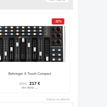
-32%
Behringer X-Touch Compact
217 €
320 €
Ver oferta
→
Enlaces de afiliación