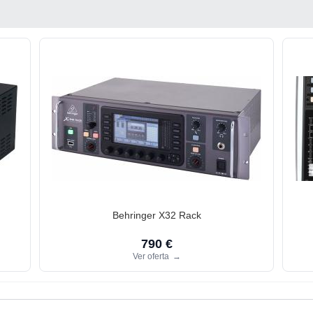
Behringer X32 Rack
790 €
Ver oferta
→