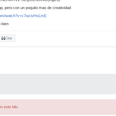
pp, pero con un poquito mas de creatividad
.com/watch?v=c7wcivHxLmE
 bien
Citar
n este hilo