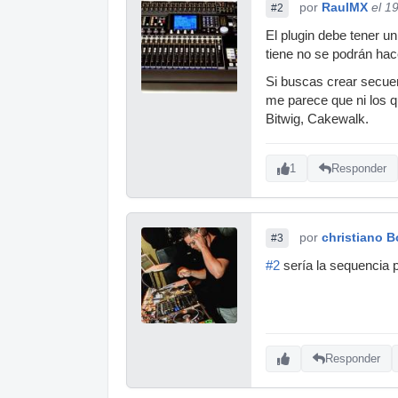
por
RaulMX
el 1
#2
El plugin debe tener un
tiene no se podrán hace
Si buscas crear secuen
me parece que ni los q
Bitwig, Cakewalk.
1
Responder
por
christiano 
#3
#2
sería la sequencia p
Responder