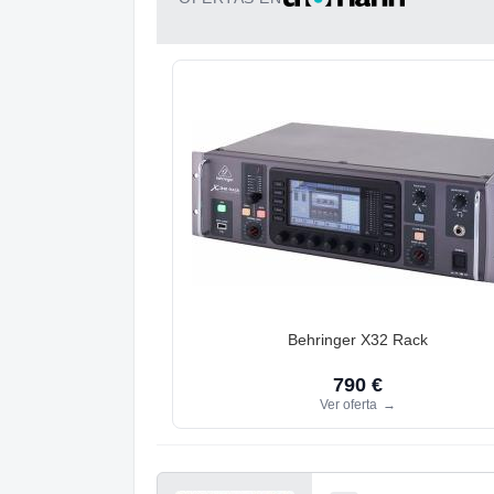
Behringer X32 Rack
790 €
Ver oferta
→