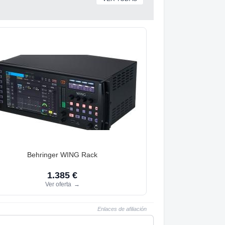
Behringer WING Rack
1.385 €
Ver oferta
→
Enlaces de afiliación