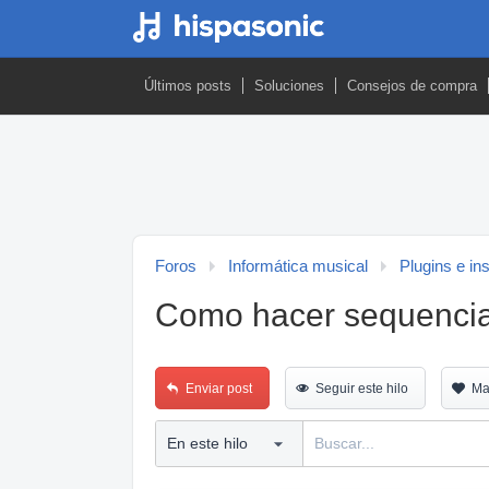
Últimos posts
Soluciones
Consejos de compra
Foros
Informática musical
Plugins e in
Como hacer sequencia(
Enviar post
Seguir este hilo
Ma