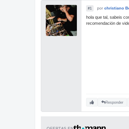
por
christiano 
#1
hola que tal, sabeis c
recomendación de vide
Responder
OFERTAS EN