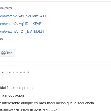
/09/2020
.com/watch?v=zDhVHVm54iU
.com/watch?v=q1IDcqKFvEc
.com/watch?v=2T_EVTkDLt4
s...
Citar
Bosch
el 25/09/2020
idei 1 solo es presets
s la modulación
ce interesante aunque es mas modulación que la sequencia
 GENERATIVE SEQUENCING(ingles)