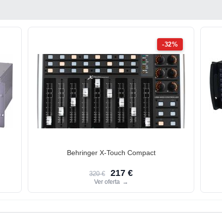
-32%
Behringer X-Touch Compact
217 €
320 €
Ver oferta
→