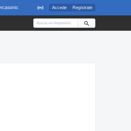

rcasonic
Accede
Regístrate