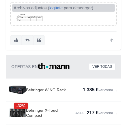
Archivos adjuntos (
logúate
para descargar)
OFERTAS EN
VER TODAS
1.385 €
Behringer WING Rack
Ver oferta
→
-32%
Behringer X-Touch
217 €
320 €
Ver oferta
→
Compact