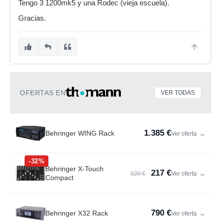
Tengo 3 1200mk5 y una Rodec (vieja escuela).
Gracias.
OFERTAS EN
VER TODAS
1.385 €
Behringer WING Rack
Ver oferta
→
-32%
Behringer X-Touch
217 €
320 €
Ver oferta
→
Compact
790 €
Behringer X32 Rack
Ver oferta
→